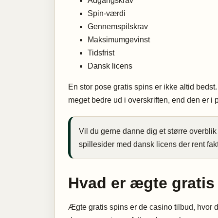
Adgangskrav
Spin-værdi
Gennemspilskrav
Maksimumgevinst
Tidsfrist
Dansk licens
En stor pose gratis spins er ikke altid bed
meget bedre ud i overskriften, end den er i p
Vil du gerne danne dig et større overb
spillesider med dansk licens der rent fak
Hvad er ægte gratis
Ægte gratis spins er de casino tilbud, hvor 