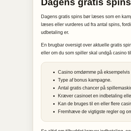
Dagens gratis spins
Dagens gratis spins bør læses som en kampagn
læses eller vurderes ud fra antal spins, for
udbetaling er.
En brugbar oversigt over aktuelle gratis sp
eller om du som spiller skal undgå casino ti
Casino omdømme på eksempelvis Tr
Type af bonus kampagne.
Antal gratis chancer på spillemaski
Kræver casinoet en indbetaling ell
Kan de bruges til en eller flere casi
Fremhæve de vigtigste regler og o