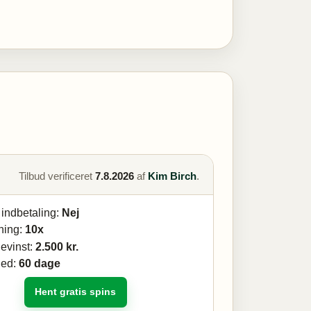
Tilbud verificeret
7.8.2026
af
Kim Birch
.
indbetaling:
Nej
ing:
10x
evinst:
2.500 kr.
hed:
60 dage
Hent gratis spins