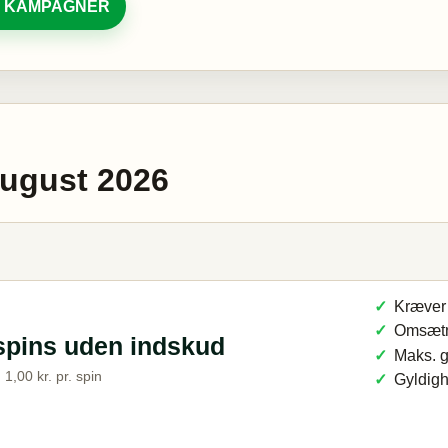
NS KAMPAGNER
August 2026
Kræver 
Omsætn
spins uden indskud
Maks. g
1,00 kr. pr. spin
Gyldig