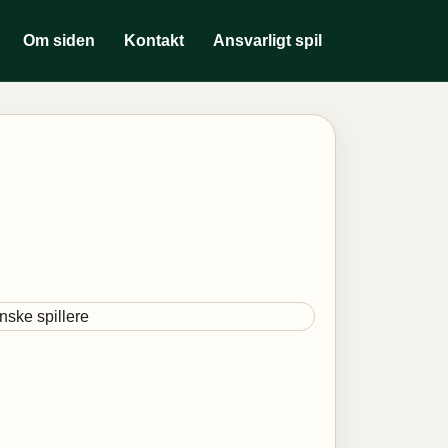
Om siden
Kontakt
Ansvarligt spil