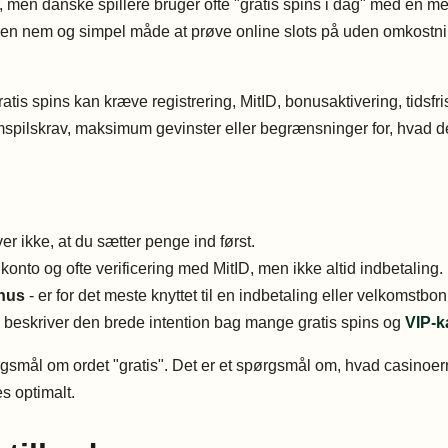
n danske spillere bruger ofte "gratis spins i dag" med en mere
er en nem og simpel måde at prøve online slots på uden omkostn
atis spins kan kræve registrering, MitID, bonusaktivering, tidsfri
pilskrav, maksimum gevinster eller begrænsninger for, hvad der
er ikke, at du sætter penge ind først.
konto og ofte verificering med MitID, men ikke altid indbetaling.
onus
- er for det meste knyttet til en indbetaling eller velkomstbon
 beskriver den brede intention bag mange gratis spins og
VIP-
ørgsmål om ordet "gratis". Det er et spørgsmål om, hvad casinoer
s optimalt.