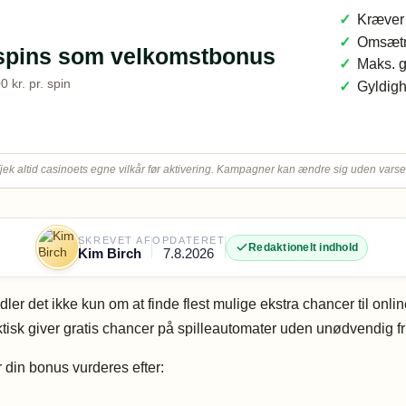
Kræver 
Omsætn
spins som velkomstbonus
Maks. g
 kr. pr. spin
Gyldig
jek altid casinoets egne vilkår før aktivering. Kampagner kan ændre sig uden varse
SKREVET AF
OPDATERET
Redaktionelt indhold
Kim Birch
7.8.2026
dler det ikke kun om at finde flest mulige ekstra chancer til onli
ktisk giver gratis chancer på spilleautomater uden unødvendig fri
r din bonus vurderes efter: