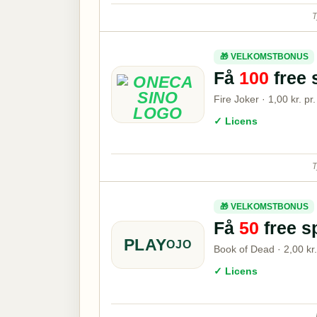
T
🎁 VELKOMSTBONUS
Få
100
free 
Fire Joker · 1,00 kr. pr.
✓ Licens
T
🎁 VELKOMSTBONUS
Få
50
free s
PLAY
OJO
Book of Dead · 2,00 kr.
✓ Licens