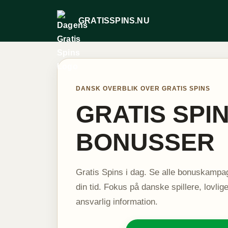
GRATISSPINS.NU
DANSK OVERBLIK OVER GRATIS SPINS
GRATIS SPIN
BONUSSER
Gratis Spins i dag. Se alle bonuskampag
din tid. Fokus på danske spillere, lovlig
ansvarlig information.