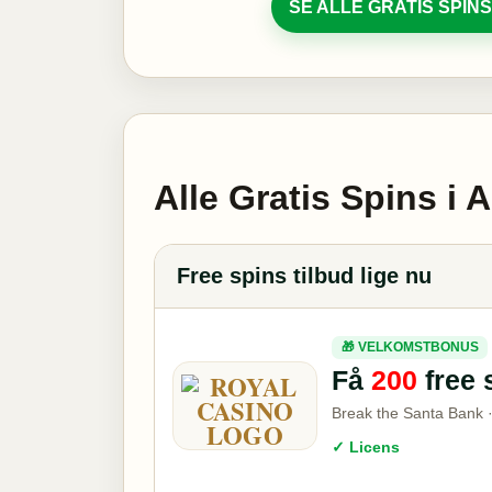
SE ALLE GRATIS SPI
Alle Gratis Spins i 
Free spins tilbud lige nu
🎁 VELKOMSTBONUS
Få
200
free 
Break the Santa Bank · 
✓ Licens