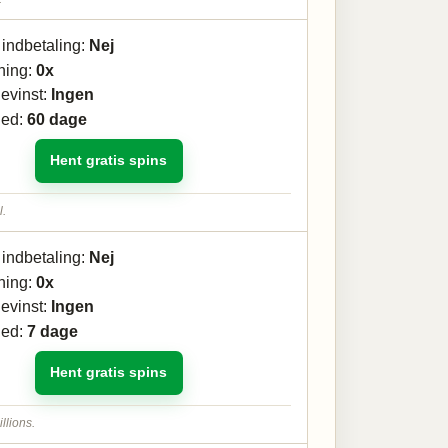
indbetaling:
Nej
ing:
0x
evinst:
Ingen
hed:
60 dage
Hent gratis spins
l.
indbetaling:
Nej
ing:
0x
evinst:
Ingen
hed:
7 dage
Hent gratis spins
llions.