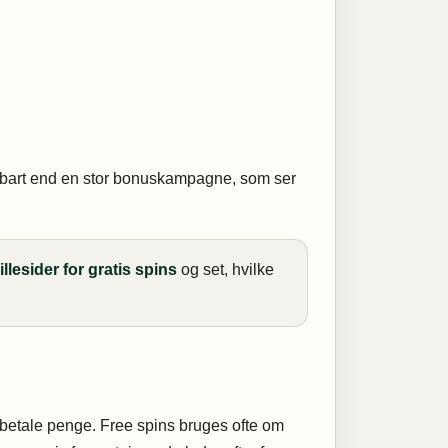
rugbart end en stor bonuskampagne, som ser
llesider for gratis spins
og set, hvilke
ndbetale penge. Free spins bruges ofte om