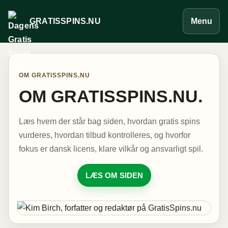
GRATISSPINS.NU
Menu
OM GRATISSPINS.NU
OM GRATISSPINS.NU.
Læs hvem der står bag siden, hvordan gratis spins
vurderes, hvordan tilbud kontrolleres, og hvorfor
fokus er dansk licens, klare vilkår og ansvarligt spil.
LÆS OM SIDEN