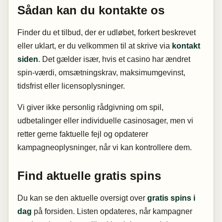
Sådan kan du kontakte os
Finder du et tilbud, der er udløbet, forkert beskrevet
eller uklart, er du velkommen til at skrive via
kontakt
siden
. Det gælder især, hvis et casino har ændret
spin-værdi, omsætningskrav, maksimumgevinst,
tidsfrist eller licensoplysninger.
Vi giver ikke personlig rådgivning om spil,
udbetalinger eller individuelle casinosager, men vi
retter gerne faktuelle fejl og opdaterer
kampagneoplysninger, når vi kan kontrollere dem.
Find aktuelle gratis spins
Du kan se den aktuelle oversigt over
gratis spins i
dag
på forsiden. Listen opdateres, når kampagner