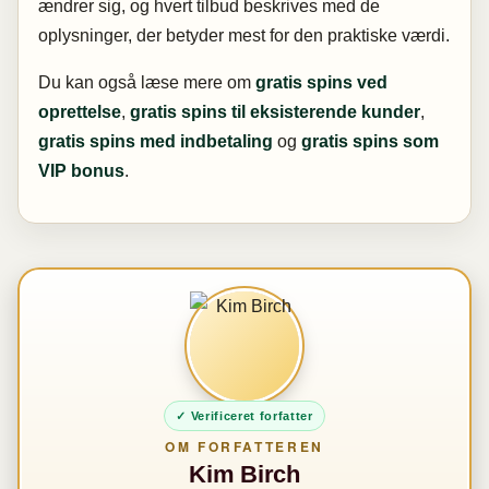
ændrer sig, og hvert tilbud beskrives med de
oplysninger, der betyder mest for den praktiske værdi.
Du kan også læse mere om
gratis spins ved
oprettelse
,
gratis spins til eksisterende kunder
,
gratis spins med indbetaling
og
gratis spins som
VIP bonus
.
✓ Verificeret forfatter
OM FORFATTEREN
Kim Birch