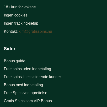
18+ kun for voksne
Ingen cookies
Ingen tracking-setup
Kontakt:
kim@gratisspins.nu
Sider
Bonus guide
Free spins uden indbetaling
Free spins til eksisterende kunder
Bonus med indbetaling
Free Spins ved oprettelse
Gratis Spins som VIP Bonus