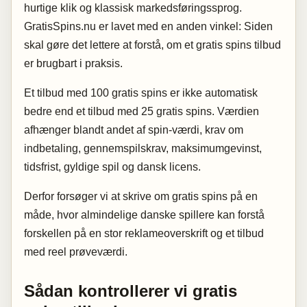
hurtige klik og klassisk markedsføringssprog.
GratisSpins.nu er lavet med en anden vinkel: Siden
skal gøre det lettere at forstå, om et gratis spins tilbud
er brugbart i praksis.
Et tilbud med 100 gratis spins er ikke automatisk
bedre end et tilbud med 25 gratis spins. Værdien
afhænger blandt andet af spin-værdi, krav om
indbetaling, gennemspilskrav, maksimumgevinst,
tidsfrist, gyldige spil og dansk licens.
Derfor forsøger vi at skrive om gratis spins på en
måde, hvor almindelige danske spillere kan forstå
forskellen på en stor reklameoverskrift og et tilbud
med reel prøveværdi.
Sådan kontrollerer vi gratis