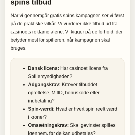
spins tilbud
Når vi gennemgår gratis spins kampagner, ser vi først
på de praktiske vilkår. Vi vurderer ikke tilbud ud fra
casinoets reklame alene. Vi kigger på de forhold, der
betyder mest for spilleren, når kampagnen skal
bruges.
Dansk licens:
Har casinoet licens fra
Spillemyndigheden?
Adgangskrav:
Kræver tilbuddet
oprettelse, MitID, bonuskode eller
indbetaling?
Spin-værdi:
Hvad er hvert spin reelt værd
i kroner?
Omsætningskrav:
Skal gevinster spilles
igennem, før de kan udbetales?